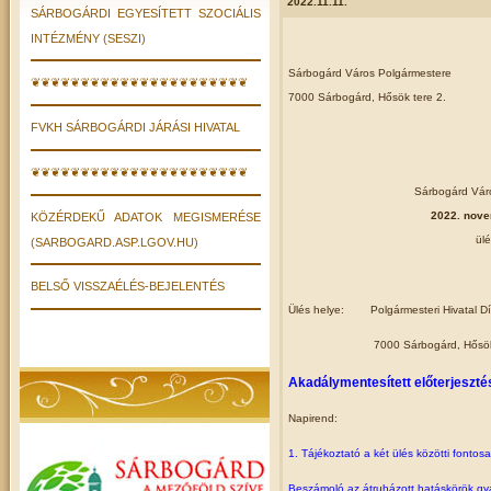
2022.11.11.
SÁRBOGÁRDI EGYESÍTETT SZOCIÁLIS
INTÉZMÉNY (SESZI)
Sárbogárd Város Polgármestere
❦❦❦❦❦❦❦❦❦❦❦❦❦❦❦❦❦❦❦❦❦❦
7000 Sárbogárd, Hősök tere 2.
FVKH SÁRBOGÁRDI JÁRÁSI HIVATAL
❦❦❦❦❦❦❦❦❦❦❦❦❦❦❦❦❦❦❦❦❦❦
Sárbogárd Váro
2022. nove
KÖZÉRDEKŰ ADATOK MEGISMERÉSE
ül
(SARBOGARD.ASP.LGOV.HU)
BELSŐ VISSZAÉLÉS-BEJELENTÉS
Ülés helye:
Polgármesteri Hivatal D
7000 Sárbogárd, Hősök
Akadálymentesített előterjeszt
Napirend:
1. Tájékoztató a két ülés közötti fonto
Beszámoló az átruházott hatáskörök gya