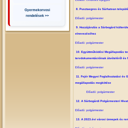
8. Pusztaegres és Sárhatvan települé
Gyermekorvosi
rendelések >>
Előadó: polgármester
9. Hozzájárulás a Sárbogárd külterül
elnevezéséhez
Előadó: polgármester
10. Együttműködési Megállapodás te
tervdokumentációinak átvételéről és 
Előadó: polgármester
11. Fejér Megyei Foglalkoztatási és
megállapodás megkötése
Előadó: polgármester
12. A Sárbogárdi Polgármesteri Hivat
Előadó: polgármester
13. A 2023.évi városi ünnepek és re