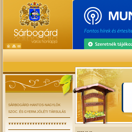
SÁRBOGÁRD-HANTOS-NAGYLÓK
SZOC. ÉS GYERM.JÓLÉTI TÁRSULÁS
❦❦❦❦❦❦❦❦❦❦❦❦❦❦❦❦❦❦❦❦❦❦