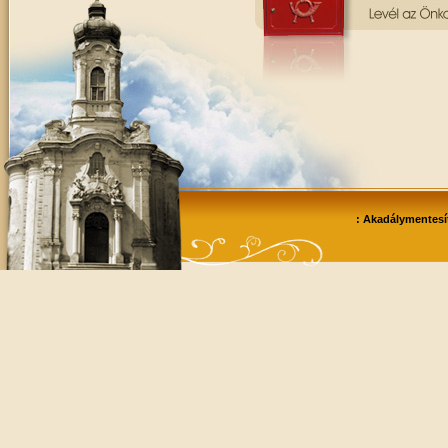
: Akadálymentesít