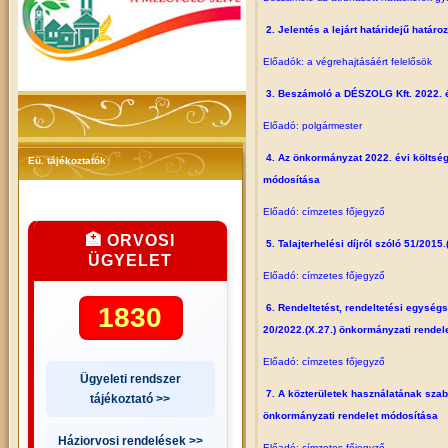
2. Jelentés a lejárt határidejű határo
Előadók: a végrehajtásáért felelősök
3. Beszámoló a DÉSZOLG Kft. 2022. é
Előadó: polgármester
4. Az önkormányzat 2022. évi költségv
Eü. tájékoztatók
módosítása
Előadó: címzetes főjegyző
🏥 ORVOSI
5. Talajterhelési díjról szóló 51/2015
ÜGYELET
Előadó: címzetes főjegyző
1830
6. Rendeltetést, rendeltetési egységs
20/2022.(X.27.) önkormányzati rendel
Előadó: címzetes főjegyző
Ügyeleti rendszer
7. A közterületek használatának szabá
tájékoztató >>
önkormányzati rendelet módosítása
Háziorvosi rendelések >>
Előadó: címzetes főjegyző