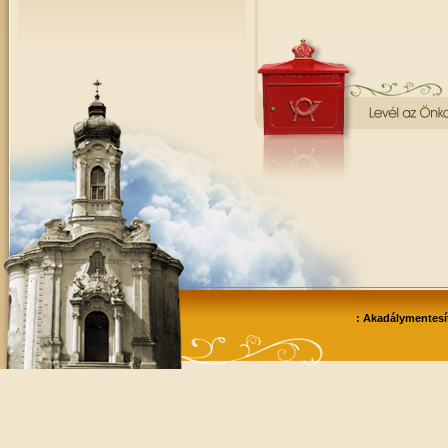
: Akadálymentesít