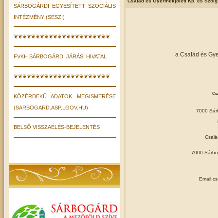
Család és Gyermekjóléti Kp. és Szolg
SÁRBOGÁRDI EGYESÍTETT SZOCIÁLIS
INTÉZMÉNY (SESZI)
❦❦❦❦❦❦❦❦❦❦❦❦❦❦❦❦❦❦❦❦❦❦
a Család és Gye
FVKH SÁRBOGÁRDI JÁRÁSI HIVATAL
❦❦❦❦❦❦❦❦❦❦❦❦❦❦❦❦❦❦❦❦❦❦
Csa
KÖZÉRDEKŰ ADATOK MEGISMERÉSE
(SARBOGARD.ASP.LGOV.HU)
7000 Sárb
BELSŐ VISSZAÉLÉS-BEJELENTÉS
Csalá
7000 Sárbogá
Email:c