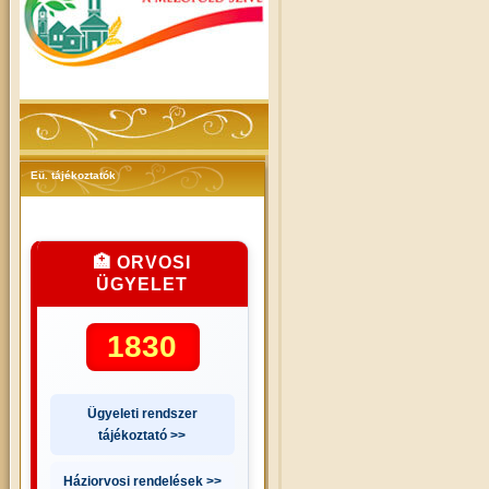
Eü. tájékoztatók
🏥 ORVOSI
ÜGYELET
1830
Ügyeleti rendszer
tájékoztató >>
Háziorvosi rendelések >>