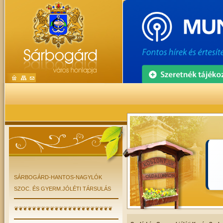
SÁRBOGÁRD-HANTOS-NAGYLÓK
SZOC. ÉS GYERM.JÓLÉTI TÁRSULÁS
❦❦❦❦❦❦❦❦❦❦❦❦❦❦❦❦❦❦❦❦❦❦