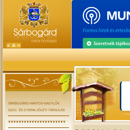
SÁRBOGÁRD-HANTOS-NAGYLÓK
SZOC. ÉS GYERM.JÓLÉTI TÁRSULÁS
❦❦❦❦❦❦❦❦❦❦❦❦❦❦❦❦❦❦❦❦❦❦