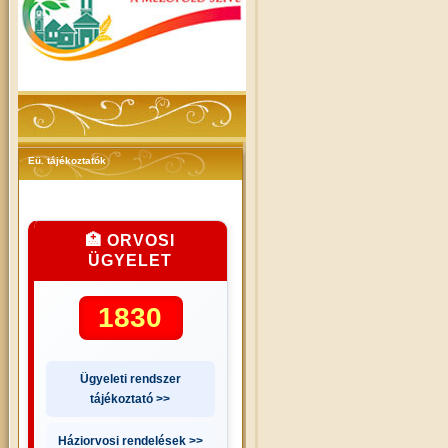
Eü. tájékoztatók
🏥 ORVOSI
ÜGYELET
1830
Ügyeleti rendszer
tájékoztató >>
Háziorvosi rendelések >>