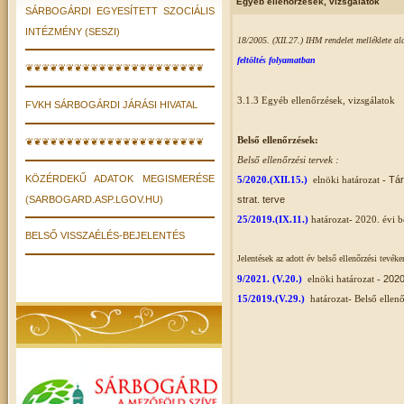
Egyéb ellenőrzések, vizsgálatok
SÁRBOGÁRDI EGYESÍTETT SZOCIÁLIS
INTÉZMÉNY (SESZI)
18/2005. (XII.27.) IHM rendelet melléklete alap
feltöltés folyamatban
❦❦❦❦❦❦❦❦❦❦❦❦❦❦❦❦❦❦❦❦❦❦
3.1.3 Egyéb ellenőrzések, vizsgálatok
FVKH SÁRBOGÁRDI JÁRÁSI HIVATAL
Belső ellenőrzések:
❦❦❦❦❦❦❦❦❦❦❦❦❦❦❦❦❦❦❦❦❦❦
Belső ellenőrzési tervek :
KÖZÉRDEKŰ ADATOK MEGISMERÉSE
5/2020.(XII.15.)
elnöki határozat -
Tár
(SARBOGARD.ASP.LGOV.HU)
strat. terve
25/2019.(IX.11.)
határozat- 2020. évi b
BELSŐ VISSZAÉLÉS-BEJELENTÉS
Jelentések az adott év belső ellenőrzési tevék
9/2021. (V.20.)
elnöki határozat -
2020
15/2019.(V.29.)
határozat- Belső ellenő