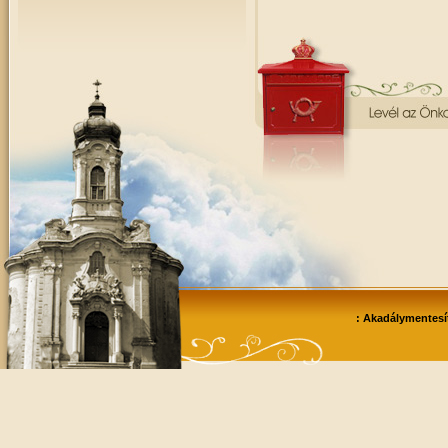
: Akadálymentesít