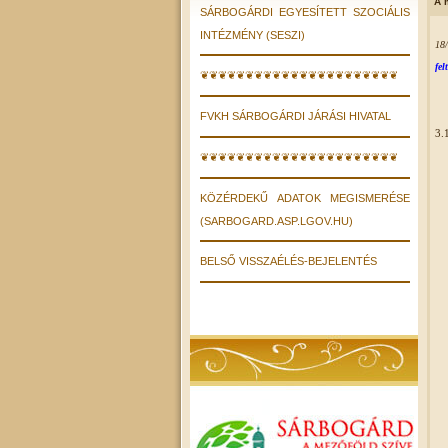
A 
SÁRBOGÁRDI EGYESÍTETT SZOCIÁLIS
INTÉZMÉNY (SESZI)
18/
fel
❦❦❦❦❦❦❦❦❦❦❦❦❦❦❦❦❦❦❦❦❦❦
FVKH SÁRBOGÁRDI JÁRÁSI HIVATAL
3.
❦❦❦❦❦❦❦❦❦❦❦❦❦❦❦❦❦❦❦❦❦❦
KÖZÉRDEKŰ ADATOK MEGISMERÉSE
(SARBOGARD.ASP.LGOV.HU)
BELSŐ VISSZAÉLÉS-BEJELENTÉS