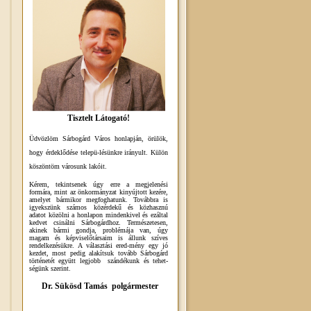
Tisztelt Látogató!
Üdvözlöm Sárbogárd Város honlapján, örülök,
hogy érdeklődése telepü-lésünkre irányult. Külön
köszöntöm városunk lakóit.
Kérem, tekintsenek úgy erre a megjelenési
formára, mint az önkormányzat kinyújtott kezére,
amelyet bármikor megfoghatunk. Továbbra is
igyekszünk számos közérdekű és közhasznú
adatot közölni a honlapon mindenkivel és ezáltal
kedvet csinálni Sárbogárdhoz. Természetesen,
akinek bármi gondja, problémája van, úgy
magam és képviselőtársaim is állunk szíves
rendelkezésükre. A választási ered-mény egy jó
kezdet, most pedig alakítsuk tovább Sárbogárd
történetét együtt legjobb szándékunk és tehet-
ségünk szerint.
Dr. Sükösd Tamás polgármester