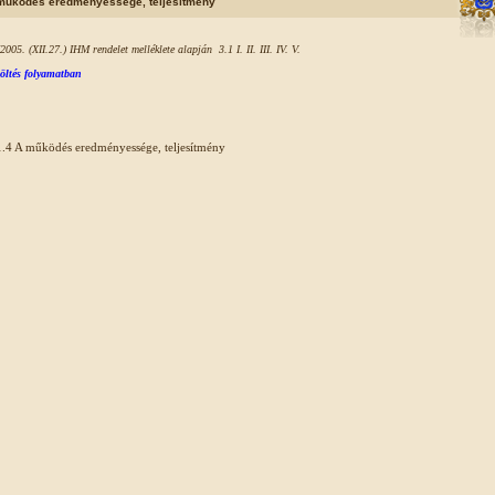
működés eredményessége, teljesítmény
2005. (XII.27.) IHM rendelet melléklete alapján 3.1 I. II. III. IV. V.
töltés folyamatban
1.4 A működés eredményessége, teljesítmény