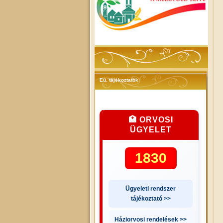
Eü. tájékoztatók
🏥 ORVOSI
ÜGYELET
1830
Ügyeleti rendszer
tájékoztató >>
Háziorvosi rendelések >>