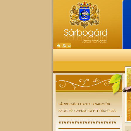
SÁRBOGÁRD-HANTOS-NAGYLÓK
SZOC. ÉS GYERM.JÓLÉTI TÁRSULÁS
❦❦❦❦❦❦❦❦❦❦❦❦❦❦❦❦❦❦❦❦❦❦