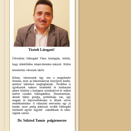
Tisztelt Látogató!
Üdvözlöm Sárbogárd Város honlapján, örülök,
hogy érdeklődése telepü-lésünkre irányult. Külön
köszöntöm városunk lakóit.
Kérem, tekintsenek úgy erre a megjelenési
formára, mint az önkormányzat kinyújtott kezére,
amelyet bármikor megfoghatunk. Továbbra is
igyekszünk számos közérdekű és közhasznú
adatot közölni a honlapon mindenkivel és ezáltal
kedvet csinálni Sárbogárdhoz. Természetesen,
akinek bármi gondja, problémája van, úgy
magam és képviselőtársaim is állunk szíves
rendelkezésükre. A választási ered-mény egy jó
kezdet, most pedig alakítsuk tovább Sárbogárd
történetét együtt legjobb szándékunk és tehet-
ségünk szerint.
Dr. Sükösd Tamás polgármester