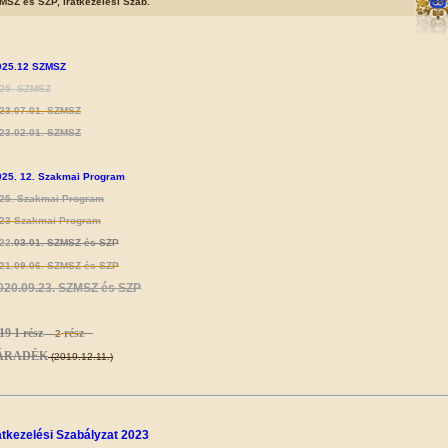
MSZ és SZP, Iratkezelési Szab.
25.12 SZMSZ
25. SZMSZ
23.07.01. SZMSZ
23.02.01. SZMSZ
025. 12. Szakmai Program
25. Szakmai Program
23 Szakmai Program
22
.03.01. SZMSZ és SZP
21.09.06. SZMSZ és SZP
020.09.23. SZMSZ és SZP
019
1 rész
rész
2
ÁRADÉK
(2019.12.11.)
atkezelési Szabályzat 2023