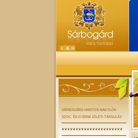
SÁRBOGÁRD-HANTOS-NAGYLÓK
SZOC. ÉS GYERM.JÓLÉTI TÁRSULÁS
❦❦❦❦❦❦❦❦❦❦❦❦❦❦❦❦❦❦❦❦❦❦