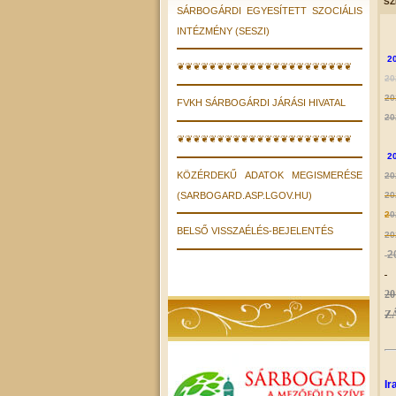
SZ
SÁRBOGÁRDI EGYESÍTETT SZOCIÁLIS
INTÉZMÉNY (SESZI)
20
❦❦❦❦❦❦❦❦❦❦❦❦❦❦❦❦❦❦❦❦❦❦
20
20
FVKH SÁRBOGÁRDI JÁRÁSI HIVATAL
20
❦❦❦❦❦❦❦❦❦❦❦❦❦❦❦❦❦❦❦❦❦❦
2
KÖZÉRDEKŰ ADATOK MEGISMERÉSE
20
(SARBOGARD.ASP.LGOV.HU)
20
2
0
BELSŐ VISSZAÉLÉS-BEJELENTÉS
20
2
-
2
Z
Ir