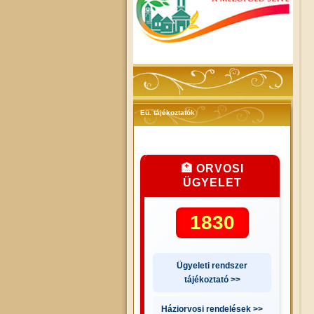
Eü. tájékoztatók
🏥 ORVOSI
ÜGYELET
1830
Ügyeleti rendszer
tájékoztató >>
Háziorvosi rendelések >>