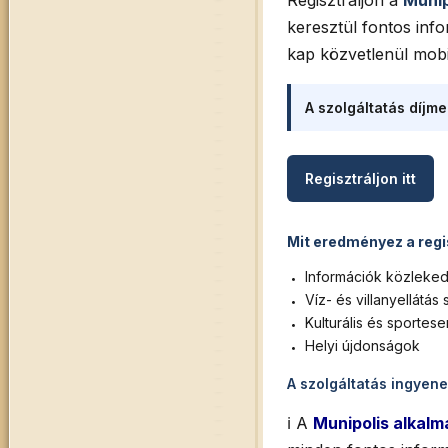
Regisztráljon a
Munip
keresztül fontos inf
kap közvetlenül mobil
A szolgáltatás díjm
Regisztráljon itt
Mit eredményez a regi
Információk közleked
Víz- és villanyellátás
Kulturális és sporte
Helyi újdonságok
A szolgáltatás ingyene
ℹ️ A
Munipolis alkal