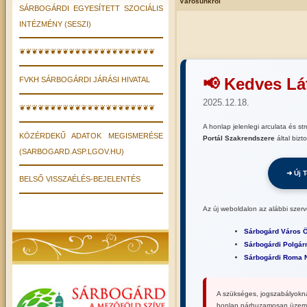
Városunkról
SÁRBOGÁRDI EGYESÍTETT SZOCIÁLIS
INTÉZMÉNY (SESZI)
❦❦❦❦❦❦❦❦❦❦❦❦❦❦❦❦❦❦❦❦❦❦
📢 Kedves Lá
FVKH SÁRBOGÁRDI JÁRÁSI HIVATAL
2025.12.18.
❦❦❦❦❦❦❦❦❦❦❦❦❦❦❦❦❦❦❦❦❦❦
A honlap jelenlegi arculata és st
KÖZÉRDEKŰ ADATOK MEGISMERÉSE
Portál Szakrendszere
által biz
(SARBOGARD.ASP.LGOV.HU)
➜ Új 
BELSŐ VISSZAÉLÉS-BEJELENTÉS
Az új weboldalon az alábbi szerv
Sárbogárd Város 
Sárbogárdi Polgárm
Sárbogárdi Roma 
A szükséges, jogszabályoknak
honlap párhuzamosan üzem