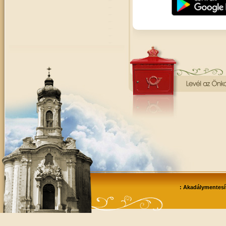
: Akadálymentesít