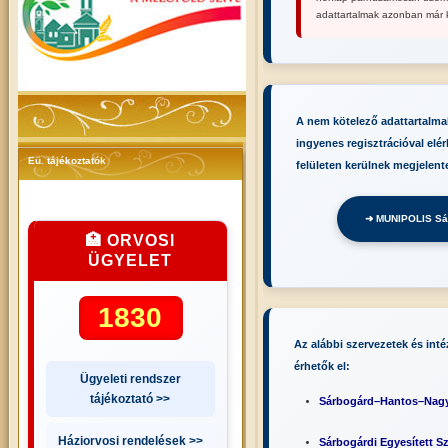
adattartalmak azonban már k
A nem kötelező adattartalmak
ingyenes regisztrációval elé
Eü. tájékoztatók
felületen kerülnek megjelent
➜ MUNIPOLIS Sár
🏥 ORVOSI
ÜGYELET
1830
Az alábbi szervezetek és int
érhetők el:
Ügyeleti rendszer
tájékoztató >>
Sárbogárd–Hantos–Nagyl
Háziorvosi rendelések >>
Sárbogárdi Egyesített S