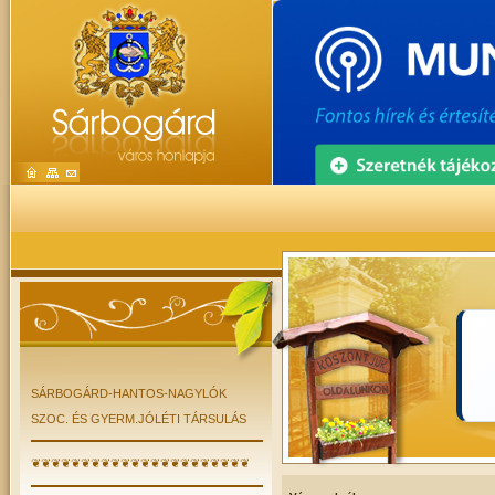
SÁRBOGÁRD-HANTOS-NAGYLÓK
SZOC. ÉS GYERM.JÓLÉTI TÁRSULÁS
❦❦❦❦❦❦❦❦❦❦❦❦❦❦❦❦❦❦❦❦❦❦