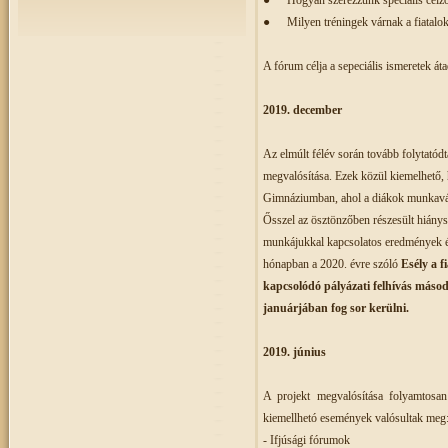
●
Hogyan szerezzünk speciális célzo
●
Milyen tréningek várnak a fiatal
A fórum célja a sepeciális ismeretek áta
2019. december
Az elmúlt félév során tovább folytató
megvalósítása. Ezek közül kiemelhető, 
Gimnáziumban, ahol a diákok munkavállal
Ősszel az ösztönzőben részesült hiánys
munkájukkal kapcsolatos eredmények és 
hónapban a 2020. évre szóló
Esély a 
kapcsolódó pályázati felhívás
másodi
januárjában fog sor kerülni.
2019. június
A projekt megvalósítása folyamtosan
kiemellhetó események valósultak meg
- Ifjúsági fórumok