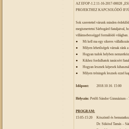
AZ EFOP-1.2.11-16-2017-00028
PROJEKTHEZ KAPCSOLÓDÓ IF
Sok szeretettel várunk minden érdeklőd
megismertetni Sárbogárd fiataljaival, h
villámsebességgel formálódó világban.
●
Mi kell ma egy sikeres vállalkozá
●
Milyen lehetőségek várnak ránk 
●
Hogyan tudok helyben nemzetközi 
●
Kikhez fordulhatok tanácsért fiata
●
Hogyan lesznek képesek kihasznál
●
Milyen tréningek lesznek ezzel k
Időpont:
2018.10.16. 15:00
Helyszín:
Petőfi Sándor Gimnázium - 7
PROGRAM:
15:05-15:20
Köszöntő és bemutatko
Dr. Sükösd Tamás – Sárb