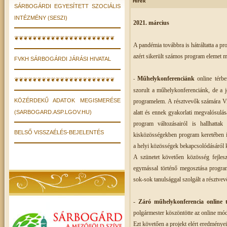
Hírek
SÁRBOGÁRDI EGYESÍTETT SZOCIÁLIS
INTÉZMÉNY (SESZI)
2021. március
❦❦❦❦❦❦❦❦❦❦❦❦❦❦❦❦❦❦❦❦❦❦
A pandémia továbbra is hátráltatta a p
azért sikerült számos program elemet me
FVKH SÁRBOGÁRDI JÁRÁSI HIVATAL
Műhelykonferenciánk
online tér
be
-
❦❦❦❦❦❦❦❦❦❦❦❦❦❦❦❦❦❦❦❦❦❦
szorult a műhelykonferenciánk, de a j
KÖZÉRDEKŰ ADATOK MEGISMERÉSE
programelem. A résztvevők számára Vir
(SARBOGARD.ASP.LGOV.HU)
alatt és ennek gyakorlati megvalósul
program változásairól is hallhattak
BELSŐ VISSZAÉLÉS-BEJELENTÉS
kisközösségekben program keretében if
a helyi közösségek bekapcsolódásáról 
A szünetet követően közösség fejlesz
egymással történő megosztása progra
sok-sok tanulsággal szolgált a résztve
-
Záró műhelykonferencia online 
polgármester köszöntötte az online mó
Ezt követően a projekt elért eredménye