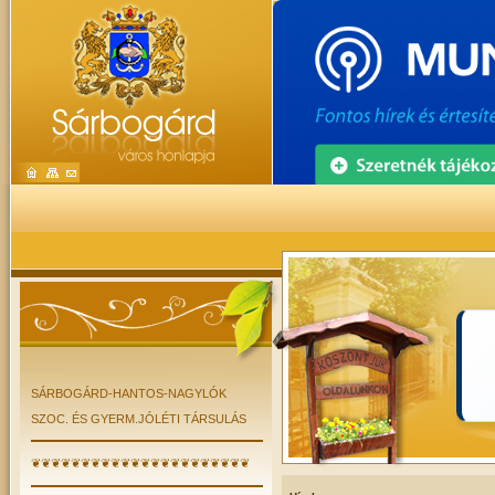
SÁRBOGÁRD-HANTOS-NAGYLÓK
SZOC. ÉS GYERM.JÓLÉTI TÁRSULÁS
❦❦❦❦❦❦❦❦❦❦❦❦❦❦❦❦❦❦❦❦❦❦