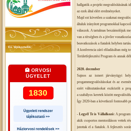
hallgatók a projekt megvalósításának i
az ezek által elért eredményeket.
Majd ezt követően a szakmai megvalósít
általuk irányított programokkal kapcsola
válaszok. A tartalmas beszámolójuk meg
van a térségben és a jövőre vonatkozóan
beavatkozások a fiatalok helyben tartás
Eü. tájékoztatók
A konferencia záró előadásában még to
Területfejlesztési Program és annak dél
2020. december
🏥 ORVOSI
Sajnos az ismert járványügyi hely
ÜGYELET
progammegvalósításokat és az eseménye
ezért változtatásokat eszközölt a pr
1830
a szabályos keretek között megvalósítha
Így 2020-ban a következő fontosabb pr
Ügyeleti rendszer
-
Legyél Te is Vállalkozó:
A program s
tájékoztató >>
akik csoportos mentoráláson vettek rés
jutottak el a fiatalok. A fejlesztés sor
Háziorvosi rendelések >>