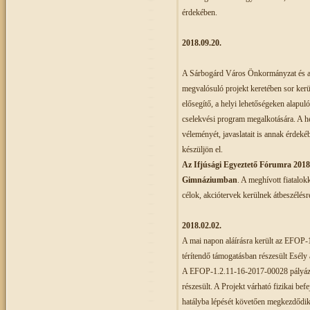
érdekében.
2018.09.20.
A Sárbogárd Város Önkormányzat és a
megvalósuló projekt keretében sor kerül 
elősegítő, a helyi lehetőségeken alapuló
cselekvési program megalkotására. A he
véleményét, javaslatait is annak érdek
készüljön el.
Az Ifjúsági Egyeztető Fórumra 2018
Gimnáziumban
. A meghívott fiatalok
célok, akciótervek kerülnek átbeszélés
2018.02.02.
A mai napon aláírásra került az EFOP-1
térítendő támogatásban részesült Esély
A EFOP-1.2.11-16-2017-00028 pályáz
részesült. A Projekt várható fizikai be
hatályba lépését követően megkezdődik 