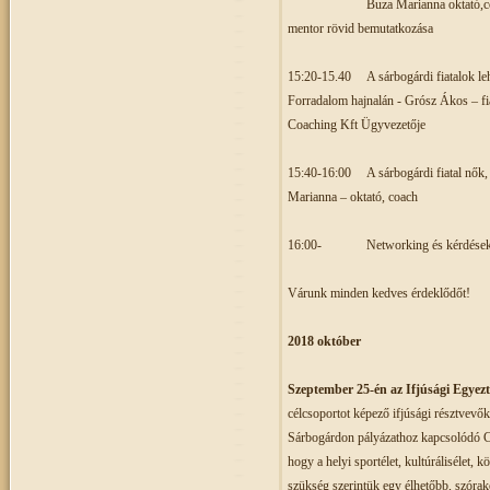
Buza Marianna oktató,coac
mentor rövid bemutatkozása
15:20-15.40
A sárbogárdi fiata
Forradalom hajnalán - Grósz 
Coaching Kft Ügyvezetője
15:40-16:00
A sárbogárdi fiata
Marianna – oktató, coach
16:00-
Networking és kérdése
Várunk minden kedves érdeklődőt!
2018 október
Szeptember 25-én az Ifjúsági Egyez
célcsoportot képező ifjúsági résztvevők
Sárbogárdon
pályázathoz kapcsolódó Cs
hogy a helyi sportélet, kultúrálisélet, 
szükség szerintük egy élhetőbb, szórak