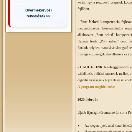
került, így a résztvevő csapatok koope
fejlődött.
Gyermekorvosi
rendelések >>
-
Pont Neked kompetencia fejlesz
megvalósításban közreműködők részér
alkalmazott „Pont neked” kompetenci
Ifjúsági Iroda „Pont neked" című ko
fiatalok helyben maradását támogató t
ifjúsági közösségek alakulhatnak és szi
- CADET-LINK tehetséggondozó 
vállalkozás indítási ismeretek mellett, 
digitális készségeik fejlesztését is lehe
A program meghírdetése
2020. február
Újabb Ifjúsági Fórumra került sor a P
●
Az idegen nyelv által kínált lehet