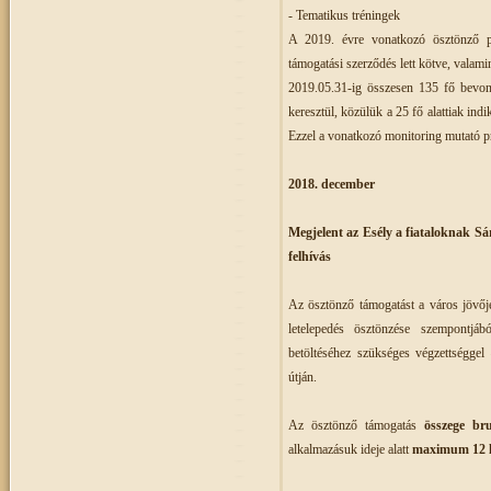
- Tematikus tréningek
A 2019. évre vonatkozó ösztönző pá
támogatási szerződés lett kötve, valam
2019.05.31-ig összesen 135 fő bevon
keresztül, közülük a 25 fő alattiak indi
Ezzel a vonatkozó monitoring mutató pro
2018. december
Megjelent az Esély a fiataloknak S
felhívás
Az ösztönző támogatást a város jövője
letelepedés ösztönzése szempontjá
betöltéséhez szükséges végzettséggel
útján.
Az ösztönző támogatás
ö
sszege bru
alkalmazásuk ideje alatt
maximum 12 