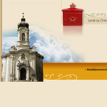
: Akadálymentesít