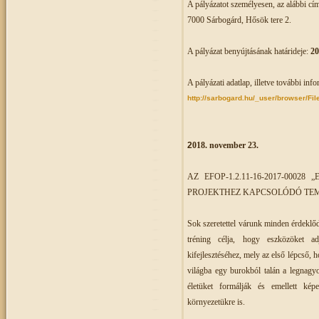
A pályázatot személyesen, az alábbi cím
7000 Sárbogárd, Hősök tere 2.
A pályázat benyújtásának határideje:
20
A pályázati adatlap, illetve további inf
http://sarbogard.hu/_user/browser/Fi
2
018. november 23.
AZ EFOP-1.2.11-16-2017-000
PROJEKTHEZ KAPCSOLÓDÓ TEMATI
Sok szeretettel várunk minden érdeklődő
tréning célja, hogy eszközöket ad
kifejlesztéséhez, mely az első lépcső, 
világba egy burokból talán a legnagyo
életüket formálják és emellett ké
környezetükre is.