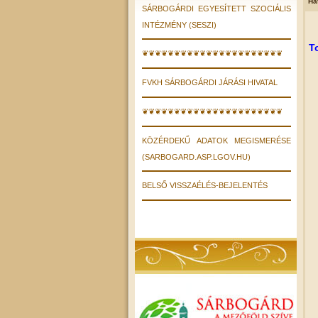
Ha
SÁRBOGÁRDI EGYESÍTETT SZOCIÁLIS
INTÉZMÉNY (SESZI)
T
❦❦❦❦❦❦❦❦❦❦❦❦❦❦❦❦❦❦❦❦❦❦
FVKH SÁRBOGÁRDI JÁRÁSI HIVATAL
❦❦❦❦❦❦❦❦❦❦❦❦❦❦❦❦❦❦❦❦❦❦
KÖZÉRDEKŰ ADATOK MEGISMERÉSE
(SARBOGARD.ASP.LGOV.HU)
BELSŐ VISSZAÉLÉS-BEJELENTÉS