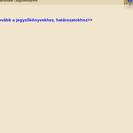
tározatok / jegyzőkönyvek
ovább a jegyzőkönyvekhez, határozatokhoz>>