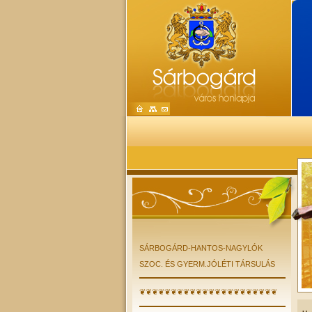
SÁRBOGÁRD-HANTOS-NAGYLÓK
SZOC. ÉS GYERM.JÓLÉTI TÁRSULÁS
❦❦❦❦❦❦❦❦❦❦❦❦❦❦❦❦❦❦❦❦❦❦