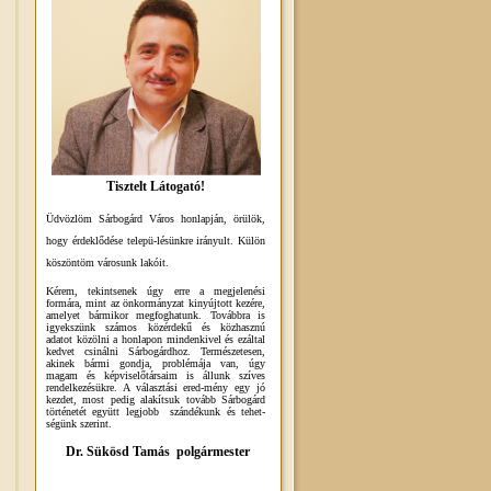
Tisztelt Látogató!
Üdvözlöm Sárbogárd Város honlapján, örülök,
hogy érdeklődése telepü-lésünkre irányult. Külön
köszöntöm városunk lakóit.
Kérem, tekintsenek úgy erre a megjelenési
formára, mint az önkormányzat kinyújtott kezére,
amelyet bármikor megfoghatunk. Továbbra is
igyekszünk számos közérdekű és közhasznú
adatot közölni a honlapon mindenkivel és ezáltal
kedvet csinálni Sárbogárdhoz. Természetesen,
akinek bármi gondja, problémája van, úgy
magam és képviselőtársaim is állunk szíves
rendelkezésükre. A választási ered-mény egy jó
kezdet, most pedig alakítsuk tovább Sárbogárd
történetét együtt legjobb szándékunk és tehet-
ségünk szerint.
Dr. Sükösd Tamás polgármester