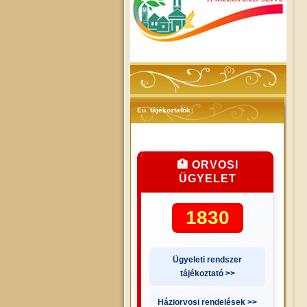
Eü. tájékoztatók
🏥 ORVOSI
ÜGYELET
1830
Ügyeleti rendszer
tájékoztató >>
Háziorvosi rendelések >>