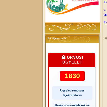
El
2
el
El
Sá
Eü. tájékoztatók
🏥 ORVOSI
ÜGYELET
1830
Ügyeleti rendszer
tájékoztató >>
Háziorvosi rendelések >>