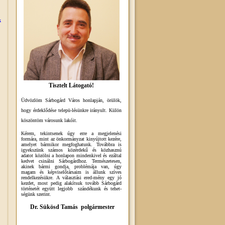
k
Tisztelt Látogató!
Üdvözlöm Sárbogárd Város honlapján, örülök,
hogy érdeklődése telepü-lésünkre irányult. Külön
köszöntöm városunk lakóit.
Kérem, tekintsenek úgy erre a megjelenési
formára, mint az önkormányzat kinyújtott kezére,
amelyet bármikor megfoghatunk. Továbbra is
igyekszünk számos közérdekű és közhasznú
adatot közölni a honlapon mindenkivel és ezáltal
kedvet csinálni Sárbogárdhoz. Természetesen,
akinek bármi gondja, problémája van, úgy
magam és képviselőtársaim is állunk szíves
rendelkezésükre. A választási ered-mény egy jó
kezdet, most pedig alakítsuk tovább Sárbogárd
történetét együtt legjobb szándékunk és tehet-
ségünk szerint.
Dr. Sükösd Tamás polgármester