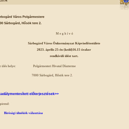
.25.rk
rbogárd Város Polgármestere
00 Sárbogárd, Hősök tere 2.
M e g h í v ó
Sárbogárd Város Önkormányzat Képviselőtestülete
2023. április 25-én (kedd)16.15 órakor
rendkívüli ülést tart.
z ülés helye: Polgármesteri Hivatal Díszterme
000 Sárbogárd, Hősök tere 2.
adálymentesített előterjesztések>>
pirend:
1.
Bírósági ülnökök választása