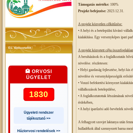
Támogatás mértéke:
100%
Projekt befejezése:
2023.12.31.
A projekt közvetlen célkitűzése:
• A helyi és a betelepülni kívánó válla
kialakítása. Egy versenyképes ipari par
Eü. tájékoztatók
A projekt közvetett célja összefoglalóan
A beruházások és a foglalkoztatás bővü
növelése. részletesen:
• Helyi gazdaság fejlesztése, helyi kis
🏥 ORVOSI
növelése és versenyképességük erősíté
ÜGYELET
• Vonzó befektetési környezet kialakítá
vállalkozások betelepülése,
1830
• A foglalkoztatottak létszámának növel
érdekében,
• A helyi iparűzési adó bevételek növel
Ügyeleti rendszer
tájékoztató >>
A felhagyott szovjet laktanya után fenn
hulladékok által szennyezett barna mez
Háziorvosi rendelések >>