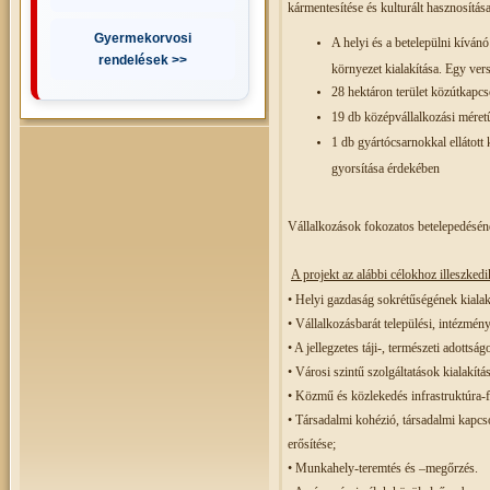
kármentesítése és kulturált hasznosítás
Gyermekorvosi
A helyi és a betelepülni kívánó
rendelések >>
környezet kialakítása. Egy vers
28 hektáron terület közútkapcs
19 db középvállalkozási méretű
1 db gyártócsarnokkal ellátott 
gyorsítása érdekében
Vállalkozások fokozatos betelepedésének 
A projekt az alábbi célokhoz illeszkedi
• Helyi gazdaság sokrétűségének kialak
• Vállalkozásbarát települési, intézmén
• A jellegzetes táji-, természeti adotts
• Városi szintű szolgáltatások kialakítás
• Közmű és közlekedés infrastruktúra-fe
• Társadalmi kohézió, társadalmi kapcso
erősítése;
• Munkahely-teremtés és –megőrzés.