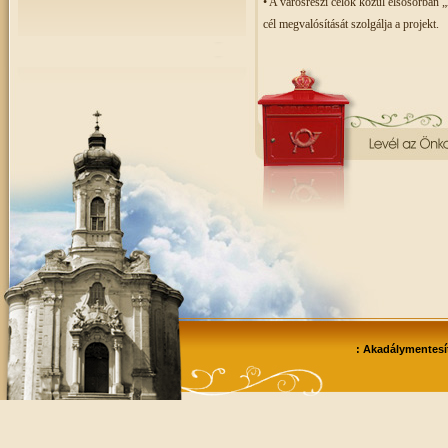
• A városrészi célok közül elsősorban 
cél
megvalósítását szolgálja a projekt.
: Akadálymentesít