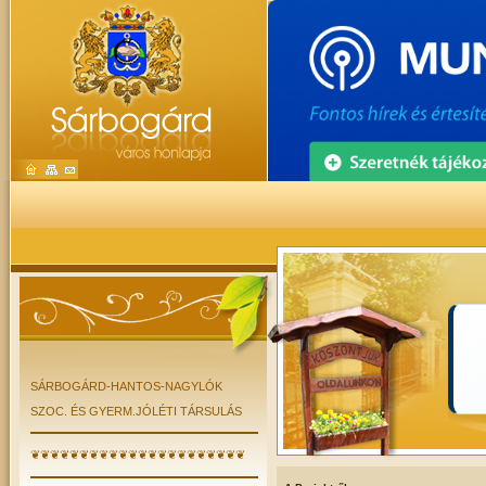
SÁRBOGÁRD-HANTOS-NAGYLÓK
SZOC. ÉS GYERM.JÓLÉTI TÁRSULÁS
❦❦❦❦❦❦❦❦❦❦❦❦❦❦❦❦❦❦❦❦❦❦