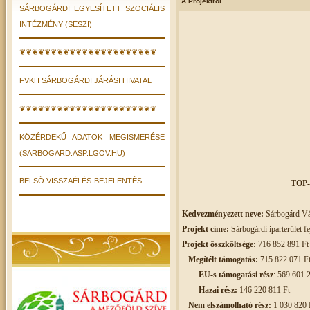
A Projektről
SÁRBOGÁRDI EGYESÍTETT SZOCIÁLIS
INTÉZMÉNY (SESZI)
❦❦❦❦❦❦❦❦❦❦❦❦❦❦❦❦❦❦❦❦❦❦
FVKH SÁRBOGÁRDI JÁRÁSI HIVATAL
❦❦❦❦❦❦❦❦❦❦❦❦❦❦❦❦❦❦❦❦❦❦
KÖZÉRDEKŰ ADATOK MEGISMERÉSE
(SARBOGARD.ASP.LGOV.HU)
BELSŐ VISSZAÉLÉS-BEJELENTÉS
TOP-
Kedvezményezett neve:
Sárbogárd V
Projekt címe:
Sárbogárdi iparterület fe
Projekt összköltsége:
716 852 891 Ft
Megítélt támogatás:
715 822 071 F
EU-s támogatási rész
: 569 601 
Hazai rész:
146 220 811 Ft
Nem elszámolható rész:
1 030 820 