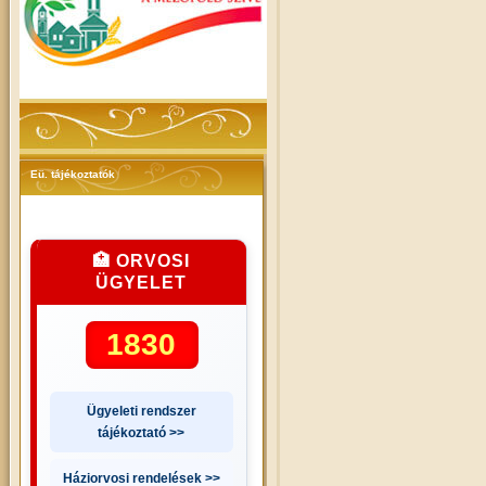
Eü. tájékoztatók
🏥 ORVOSI
ÜGYELET
1830
Ügyeleti rendszer
tájékoztató >>
Háziorvosi rendelések >>