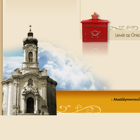
: Akadálymentesít