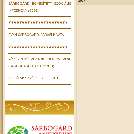
2024
SÁRBOGÁRDI EGYESÍTETT SZOCIÁLIS
INTÉZMÉNY (SESZI)
❦❦❦❦❦❦❦❦❦❦❦❦❦❦❦❦❦❦❦❦❦❦
FVKH SÁRBOGÁRDI JÁRÁSI HIVATAL
❦❦❦❦❦❦❦❦❦❦❦❦❦❦❦❦❦❦❦❦❦❦
KÖZÉRDEKŰ ADATOK MEGISMERÉSE
(SARBOGARD.ASP.LGOV.HU)
BELSŐ VISSZAÉLÉS-BEJELENTÉS