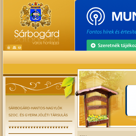
SÁRBOGÁRD-HANTOS-NAGYLÓK
SZOC. ÉS GYERM.JÓLÉTI TÁRSULÁS
❦❦❦❦❦❦❦❦❦❦❦❦❦❦❦❦❦❦❦❦❦❦