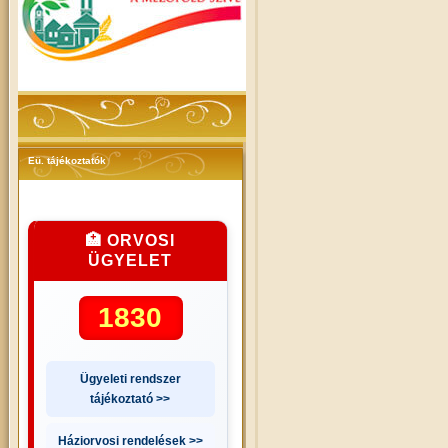
Eü. tájékoztatók
🏥 ORVOSI
ÜGYELET
1830
Ügyeleti rendszer
tájékoztató >>
Háziorvosi rendelések >>