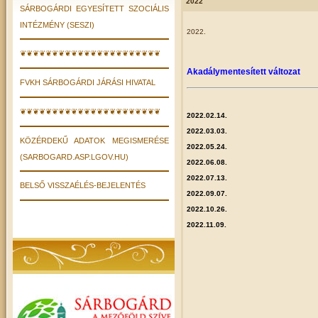
2022
SÁRBOGÁRDI EGYESÍTETT SZOCIÁLIS
INTÉZMÉNY (SESZI)
2022.
❦❦❦❦❦❦❦❦❦❦❦❦❦❦❦❦❦❦❦❦❦❦
Akadálymentesített változat
FVKH SÁRBOGÁRDI JÁRÁSI HIVATAL
❦❦❦❦❦❦❦❦❦❦❦❦❦❦❦❦❦❦❦❦❦❦
2022.02.14.
2022.03.03.
KÖZÉRDEKŰ ADATOK MEGISMERÉSE
2022.05.24.
(SARBOGARD.ASP.LGOV.HU)
2022.06.08.
2022.07.13.
BELSŐ VISSZAÉLÉS-BEJELENTÉS
2022.09.07.
2022.10.26.
2022.11.09.