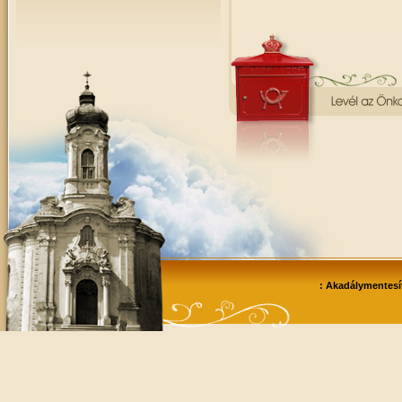
: Akadálymentesít