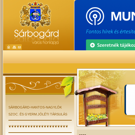
SÁRBOGÁRD-HANTOS-NAGYLÓK
SZOC. ÉS GYERM.JÓLÉTI TÁRSULÁS
❦❦❦❦❦❦❦❦❦❦❦❦❦❦❦❦❦❦❦❦❦❦