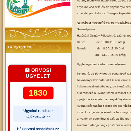
Az anyakönyvi eljárásról szóló 2010. évi
anyakönyvvezető és az anyakönyvi szer
anyakönyvezéshez szükséges
képesítés
Az eljárást megindító irat benyújtásának
Személyesen
Hatósági Osztály Földszint 9. számú iro
Hétfő:
de.: 8.00-11.30 óráig
Eü. tájékoztatók
Szerda:
de.: 8.00-11.30 óráig
du.: 13.30-15.30 óráig
Ügyfélfogadási időben személyesen.
🏥 ORVOSI
Útmutató, az ügymenetre vonatkozó táj
ÜGYELET
Anyakönyvi kivonatot állít ki kérelemre a
haláleset/születés/bejegyzett élettársi
1830
a kérelmező a kivonat iránti kérelmet a m
nyújtja be és
érintett az anyakönyvi ese
kivonat kiállításához jogos érdeke fűződ
Ügyeleti rendszer
úton. Az
anyakönyvvezető a hatósági biz
tájékoztató >>
anyakönyvi eseményt rögzíti az Elektroni
követően
átadja, vagy postázza a kérel
Háziorvosi rendelések >>