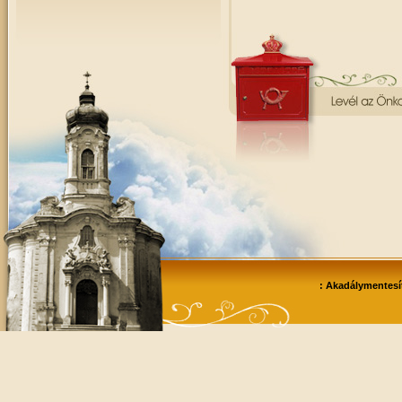
: Akadálymentesít