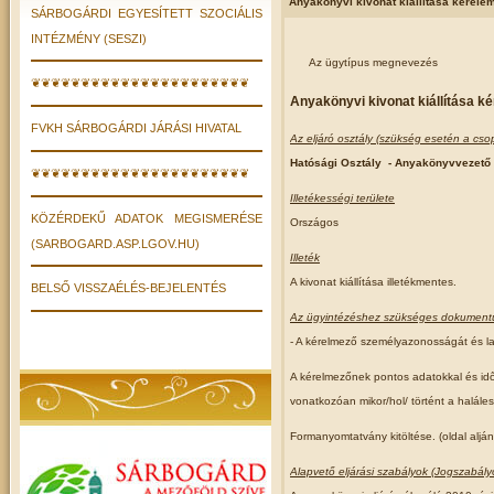
Anyakönyvi kivonat kiállítása kérele
SÁRBOGÁRDI EGYESÍTETT SZOCIÁLIS
INTÉZMÉNY (SESZI)
Az ügytípus megnevezés
❦❦❦❦❦❦❦❦❦❦❦❦❦❦❦❦❦❦❦❦❦❦
Anyakönyvi kivonat kiállítása k
FVKH SÁRBOGÁRDI JÁRÁSI HIVATAL
Az eljáró osztály (szükség esetén a cs
Hatósági Osztály
- Anyakönyvvezető
❦❦❦❦❦❦❦❦❦❦❦❦❦❦❦❦❦❦❦❦❦❦
Illetékességi területe
KÖZÉRDEKŰ ADATOK MEGISMERÉSE
Országos
(SARBOGARD.ASP.LGOV.HU)
Illeték
A kivonat kiállítása illetékmentes.
BELSŐ VISSZAÉLÉS-BEJELENTÉS
Az ügyintézéshez szükséges dokumen
- A kérelmező személyazonosságát és la
A kérelmezőnek pontos adatokkal és idő
vonatkozóan mikor/hol/ történt a halále
Formanyomtatvány kitöltése. (oldal alján 
Alapvető eljárási szabályok (Jogszabály