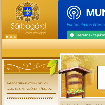
SÁRBOGÁRD-HANTOS-NAGYLÓK
SZOC. ÉS GYERM.JÓLÉTI TÁRSULÁS
❦❦❦❦❦❦❦❦❦❦❦❦❦❦❦❦❦❦❦❦❦❦