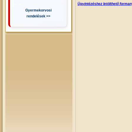
Ügyintézéshez letölthető forma
Gyermekorvosi
rendelések >>