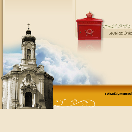
: Akadálymentesít