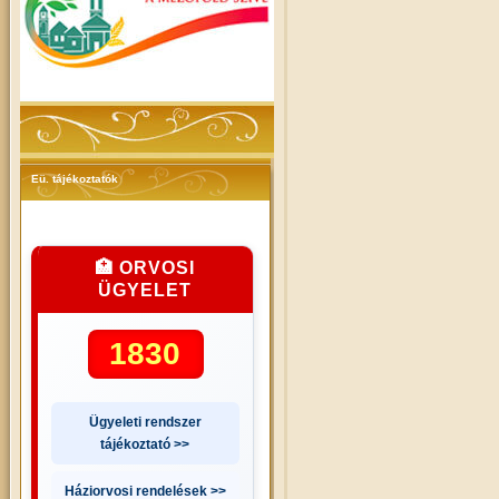
Eü. tájékoztatók
🏥 ORVOSI
ÜGYELET
1830
Ügyeleti rendszer
tájékoztató >>
Háziorvosi rendelések >>