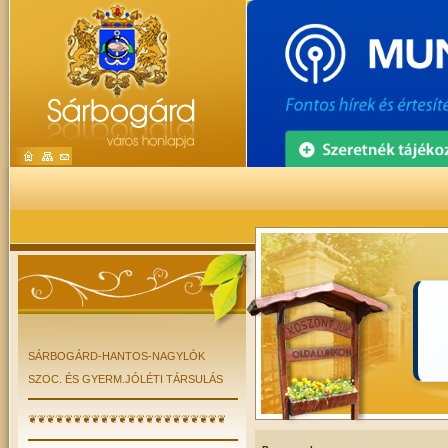
SÁRBOGÁRD-HANTOS-NAGYLÓK
SZOC. ÉS GYERM.JÓLÉTI TÁRSULÁS
❦❦❦❦❦❦❦❦❦❦❦❦❦❦❦❦❦❦❦❦❦❦