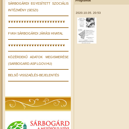
Programok
SÁRBOGÁRDI EGYESÍTETT SZOCIÁLIS
INTÉZMÉNY (SESZI)
2020.10.05. 20:53
❦❦❦❦❦❦❦❦❦❦❦❦❦❦❦❦❦❦❦❦❦❦
FVKH SÁRBOGÁRDI JÁRÁSI HIVATAL
❦❦❦❦❦❦❦❦❦❦❦❦❦❦❦❦❦❦❦❦❦❦
KÖZÉRDEKŰ ADATOK MEGISMERÉSE
(SARBOGARD.ASP.LGOV.HU)
BELSŐ VISSZAÉLÉS-BEJELENTÉS