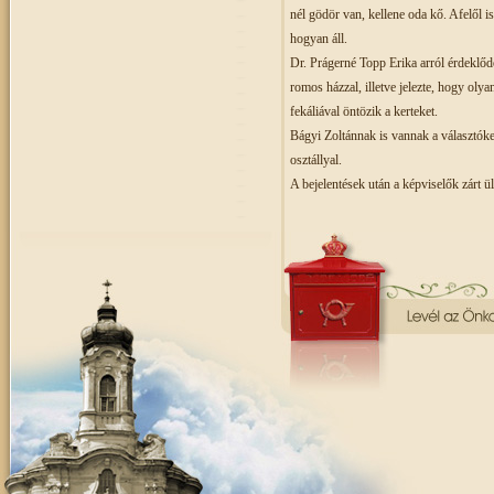
nél gödör van, kellene oda kő. Afelől i
hogyan áll.
Dr. Prágerné Topp Erika arról érdeklőd
romos házzal, illetve jelezte, hogy oly
fekáliával öntözik a kerteket.
Bágyi Zoltánnak is vannak a választóke
osztállyal.
A bejelentések után a képviselők zárt ü