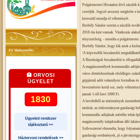
Polgármesteri Hivatalon lévő zászlók k
cseréjük. Jegyző asszony megkérte a ké
keresztül mondja el véleményét.
Borbély Sándor szerint a zászlók tovább
2018 óta kint vannak. Vitatkozás alaku
tényszerűség. - mondta a polgármester.
Borbély Sándor, hogy kik azok a kiskir
Eü. tájékoztatók
/A képviselők beszámolói megtalálhatók
A Bizottságok beszámolóit is elfogadtá
A magánszemélyek kommunális adójáról 
város döntéshozóinak elsődleges szándé
🏥 ORVOSI
gépjármű adót valamilyen formában és
ÜGYELET
bevezetésére kerül sor, mely véleményü
január 1-től havi 1000 Ft.
1830
A bevételből az intézmények üzemeltetés
tartását, az önkormányzat gazdasági he
kommunális adójának mértéke tehát épít
Ügyeleti rendszer
magánszemély tulajdonában álló lakások 
tájékoztató >>
Szilveszterné elmondta, hogy folyamato
gazdasági eredmények, jó a járványügyi
Háziorvosi rendelések >>