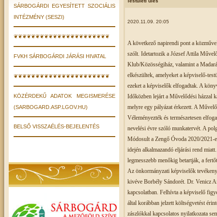
Testületi ülés
SÁRBOGÁRDI EGYESÍTETT SZOCIÁLIS
INTÉZMÉNY (SESZI)
2020.11.09. 20:05
❦❦❦❦❦❦❦❦❦❦❦❦❦❦❦❦❦❦❦❦❦❦
A következő napirendi pont a közművel
szólt. Idetartozik a József Attila Műve
FVKH SÁRBOGÁRDI JÁRÁSI HIVATAL
Klub/Közösségiház, valamint a Madará
elkészültek, amelyeket a képviselő-tes
❦❦❦❦❦❦❦❦❦❦❦❦❦❦❦❦❦❦❦❦❦❦
ezeket a képviselők elfogadtak. A köny
KÖZÉRDEKŰ ADATOK MEGISMERÉSE
Időközben lejárt a Művelődési házzal ka
melyre egy pályázat érkezett. A Művelőd
(SARBOGARD.ASP.LGOV.HU)
Véleményezték és természetesen elfog
BELSŐ VISSZAÉLÉS-BEJELENTÉS
nevelési évre szóló munkatervét. A pol
Módosult a Zengő Óvoda 2020/2021-es é
idején alkalmazandó eljárási rend miat
legmesszebb menőkig betartják, a fertőtl
Az önkormányzati képviselők tevékenys
kivéve Borbély Sándorét. Dr. Venicz An
kapcsolatban. Felhívta a képviselő figy
által korábban jelzett költségvetést ér
zászlókkal kapcsolatos nyilatkozata sem