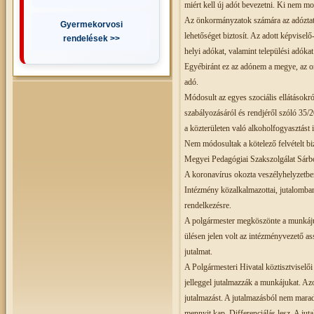
miért kell új adót bevezetni. Ki nem mo
Az önkormányzatok számára az adóztatá
Gyermekorvosi
lehetőséget biztosít. Az adott képviselő
rendelések >>
helyi adókat, valamint települési adóka
Egyébiránt ez az adónem a megye, az o
adó.
Módosult az egyes szociális ellátásokró
szabályozásáról és rendjéről szóló 35/2
a közterületen való alkoholfogyasztást 
Nem módosultak a kötelező felvételt bizt
Megyei Pedagógiai Szakszolgálat Sárb
A koronavírus okozta veszélyhelyzetben 
Intézmény közalkalmazottai, jutalomban
rendelkezésre.
A polgármester megköszönte a munkájuka
ülésen jelen volt az intézményvezető as
jutalmat.
A Polgármesteri Hivatal köztisztviselői
jelleggel jutalmazzák a munkájukat. Azo
jutalmazást. A jutalmazásból nem marad
mennyit kap. Differenciálás lesz. A juta