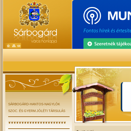
SÁRBOGÁRD-HANTOS-NAGYLÓK
SZOC. ÉS GYERM.JÓLÉTI TÁRSULÁS
❦❦❦❦❦❦❦❦❦❦❦❦❦❦❦❦❦❦❦❦❦❦