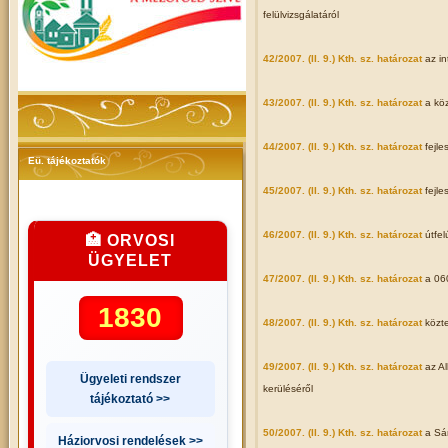
felülvizsgálatáról
42/2007. (II. 9.) Kth. sz. határozat
az i
43/2007. (II. 9.) Kth. sz. határozat
a kö
44/2007. (II. 9.) Kth. sz. határozat
fejle
Eü. tájékoztatók
45/2007. (II. 9.) Kth. sz. határozat
fejle
46/2007. (II. 9.) Kth. sz. határozat
útfel
🏥 ORVOSI
ÜGYELET
47/2007. (II. 9.) Kth. sz. határozat
a 06
1830
48/2007. (II. 9.) Kth. sz. határozat
közt
49/2007. (II. 9.) Kth. sz. határozat
az A
Ügyeleti rendszer
kerüléséről
tájékoztató >>
50/2007. (II. 9.) Kth. sz. határozat
a Sá
Háziorvosi rendelések >>