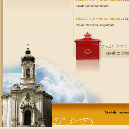
okiratának módosításáról
65/2007. (II. 9.) Kth. sz. határozat
a Cs
működtetésének vizsgálatáról
: Akadálymentesít