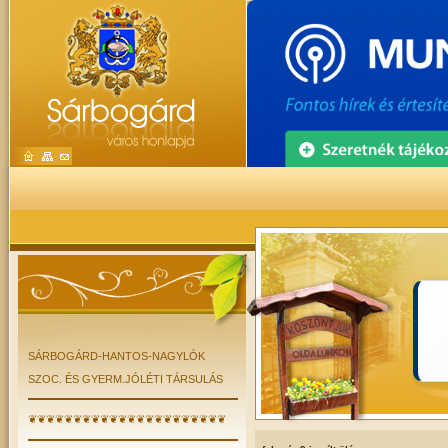
SÁRBOGÁRD-HANTOS-NAGYLÓK
SZOC. ÉS GYERM.JÓLÉTI TÁRSULÁS
❦❦❦❦❦❦❦❦❦❦❦❦❦❦❦❦❦❦❦❦❦❦