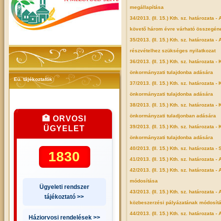
megállapítása
34/2013. (II. 15.) Kth. sz. határozata
követő három évre várható összegén
35/2013. (II. 15.) Kth. sz. határozata
részvételhez szükséges nyilatkozat
36/2013. (II. 15.) Kth. sz. határozat
önkormányzati tulajdonba adására
Eü. tájékoztatók
37/2013. (II. 15.) Kth. sz. határozat
önkormányzati tulajdonba adására
38/2013. (II. 15.) Kth. sz. határozat
önkormányzati tuladjonban adására
🏥 ORVOSI
39/2013. (II. 15.) Kth. sz. határozat
ÜGYELET
önkormányzati tulajdonba adására
40/2013. (II. 15.) Kth. sz. határozat
1830
41/2013. (II. 15.) Kth. sz. határozat
42/2013. (II. 15.) Kth. sz. határozata
módosítása
Ügyeleti rendszer
43/2013. (II. 15.) Kth. sz. határozata -
tájékoztató >>
közbeszerzési pályázatának módosít
44/2013. (II. 15.) Kth. sz. határozata
Háziorvosi rendelések >>