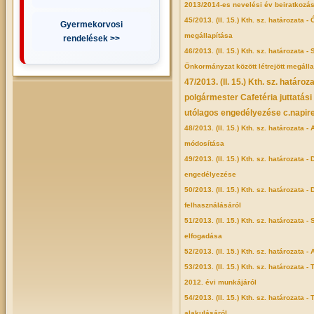
2013/2014-es nevelési év beiratkozá
45/2013. (II. 15.) Kth. sz. határozata 
Gyermekorvosi
megállapítása
rendelések >>
46/2013. (II. 15.) Kth. sz. határozat
Önkormányzat között létrejött megálla
47/2013. (II. 15.) Kth. sz. hatá
polgármester Cafetéria juttatá
utólagos engedélyezése c.napire
48/2013. (II. 15.) Kth. sz. határozata
módosítása
49/2013. (II. 15.) Kth. sz. határozat
engedélyezése
50/2013. (II. 15.) Kth. sz. határozata 
felhasználásáról
51/2013. (II. 15.) Kth. sz. határozat
elfogadása
52/2013. (II. 15.) Kth. sz. határozata
53/2013. (II. 15.) Kth. sz. határozata
2012. évi munkájáról
54/2013. (II. 15.) Kth. sz. határozata 
alakulásáról