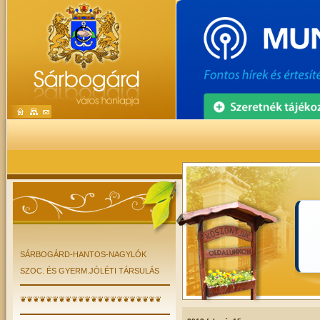
SÁRBOGÁRD-HANTOS-NAGYLÓK
SZOC. ÉS GYERM.JÓLÉTI TÁRSULÁS
❦❦❦❦❦❦❦❦❦❦❦❦❦❦❦❦❦❦❦❦❦❦