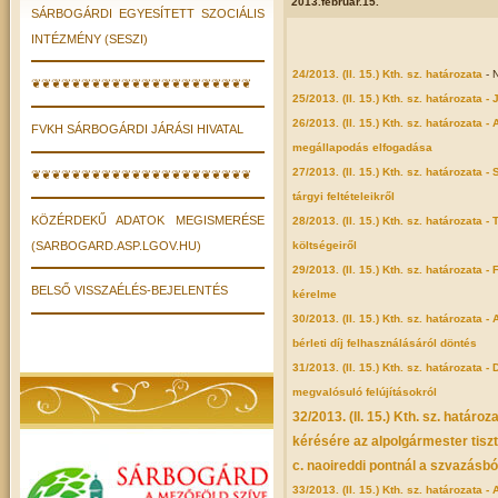
2013.február.15.
SÁRBOGÁRDI EGYESÍTETT SZOCIÁLIS
INTÉZMÉNY (SESZI)
24/2013. (II. 15.) Kth. sz. határozata
- 
❦❦❦❦❦❦❦❦❦❦❦❦❦❦❦❦❦❦❦❦❦❦
25/2013. (II. 15.) Kth. sz. határozata 
26/2013. (II. 15.) Kth. sz. határozata 
FVKH SÁRBOGÁRDI JÁRÁSI HIVATAL
megállapodás elfogadása
27/2013. (II. 15.) Kth. sz. határozat
❦❦❦❦❦❦❦❦❦❦❦❦❦❦❦❦❦❦❦❦❦❦
tárgyi feltételeikről
KÖZÉRDEKŰ ADATOK MEGISMERÉSE
28/2013. (II. 15.) Kth. sz. határozata -
(SARBOGARD.ASP.LGOV.HU)
költségeiről
29/2013. (II. 15.) Kth. sz. határozata 
BELSŐ VISSZAÉLÉS-BEJELENTÉS
kérelme
30/2013. (II. 15.) Kth. sz. határozata -
bérleti díj felhasználásáról döntés
31/2013. (II. 15.) Kth. sz. határozata 
megvalósuló felújításokról
32/2013. (II. 15.) Kth. sz. határ
kérésére az alpolgármester tisz
c. naoireddi pontnál a szvazásból
33/2013. (II. 15.) Kth. sz. határozata 