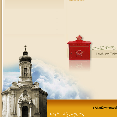
: Akadálymentesít