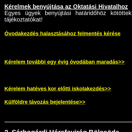
Kérelmek benyújtása az Oktatási Hivatalhoz
Egyes ügyek benyújtási határidőhöz kötöttek
tájékoztatókat!
Óvodakezdés halasztásához felmentés kérése
Kérelem további egy évig óvodában maradás>>
Kérelem hatéves kor előtti iskolakezdés>>
Külföldre távozás bejelentése>>