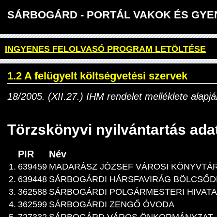
SÁRBOGÁRD - PORTÁL VAKOK ÉS 
INGYENES FELOLVASÓ PROGRAM LETÖLTÉSE
1.2 A felügyelt költségvetési szervek
18/2005. (XII.27.) IHM rendelet melléklete alapjá
Törzskönyvi nyilvántartás ada
PIR
Név
1.
639459
MADARÁSZ JÓZSEF VÁROSI KÖNYVTÁ
2.
639448
SÁRBOGÁRDI HÁRSFAVIRÁG BÖLCSŐD
3.
362588
SÁRBOGÁRDI POLGÁRMESTERI HIVATA
4.
362599
SÁRBOGÁRDI ZENGŐ ÓVODA
5.
727332
SÁRBOGÁRD VÁROS ÖNKORMÁNYZAT