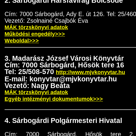
2. Sárbogárdi Hársfavirág Bölcsöde
Cím: 7000 Sárbogárd, Ady E. út 126. Tel: 25/46
Vezető: Zsolnainé Csajbók Éva
MÁK törzskönyvi adatok
Működési engedély>>>
Weboldal>>>
3. Madarász József Városi Könyvtár
Cím: 7000 Sárbogárd, Hősök tere 16
Tel: 25/508-570
http://www.mjvkonyvtar.hu
E-mail: konyvtar@mjvkonyvtar.hu
Vezető: Nagy Beáta
MÁK törzskönyvi adatok
Egyéb intézményi dokumentumok>>>
4. Sárbogárdi Polgármesteri Hivatal
Cím: 7000 Sárbogárd, Hősök tere 2. 