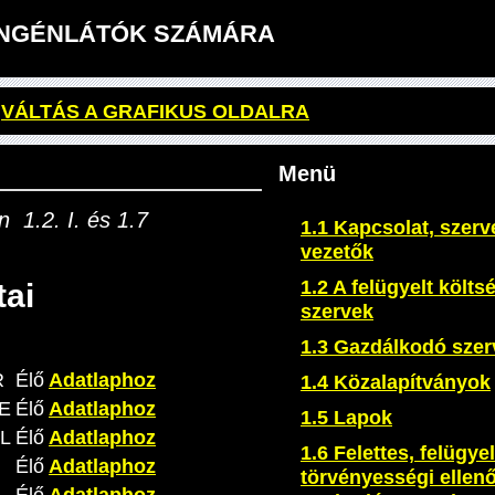
GYENGÉNLÁTÓK SZÁMÁRA
VÁLTÁS A GRAFIKUS OLDALRA
Menü
n 1.2. I. és 1.7
1.1 Kapcsolat, szerv
vezetők
1.2 A felügyelt költs
tai
szervek
1.3 Gazdálkodó szer
R
Élő
Adatlaphoz
1.4 Közalapítványok
E
Élő
Adatlaphoz
1.5 Lapok
L
Élő
Adatlaphoz
1.6 Felettes, felügyel
Élő
Adatlaphoz
törvényességi ellenő
Élő
Adatlaphoz