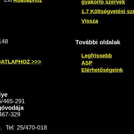
gyakorló szervek
1.7 Költségvetési sz
Vissza
148
További oldalak
Legfrissebb
DATLAPHOZ >>>
ASP
Elérhetőségeink
lye
25/465-291
góvodája
/467-329
0.
Tel: 25/470-018