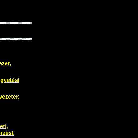
ezet,
égvetési
vezetek
eti,
rzést