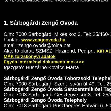
1. Sárbogárdi Zengő Óvoda
Cím: 7000 Sárbogárd, Mikes köz 3. Tel: 25/460-
honlap:
www.zengoovoda.hu
email: zengo.ovoda@tolna.net
Alapító okirat, SZMSZ, Házirend, Ped.pr.:
KIR A
MÁK törzskönyvi adatok
Egyéb intézményi dokumentumok>>>
Igazgató: Huszárné Kovács Márta
Sárbogárdi Zengő Óvoda Töbörzsöki Telephe
Cím: 7000 Sárbogárd, Szent István út 49. Tel: 
Sárbogárdi Zengő Óvoda Sárszentmiklósi Ta
Cím: 7003 Sárbogárd, Gesztenye sor 3. Tel: 25
Sárbogárdi Zengő Óvoda Telephely
Cím: 7018 Sárbogárd-Pusztaegres Hatvani u. 5