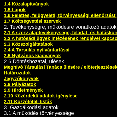
1.4 Közalapítványok
1.5 Lapok
1.6 Felettes, felügyeleti, törvényességi ellenőrzés
1.7 Költségvetési szervek
2. Tevékenységre, működésre vonatkozó adatok
2.1 A szerv alaptevékenysége, feladat- és hatáskör
2.2 A hatósági ügyek intézésének rendjével kapcs
2.3 Közszolgáltatások
2.4 A Társulás nyilvántartásai
2.5 Nyilvános kiadványok
2.6 Döntéshozatal, ülések
Meghívó Társulási Tanács ülésére / előterjesztése
Határozatok
Jegyzőkönyvek
2.8 Pályázatok
2.9 Hirdetmények
2.10 Közérdekű adatok igénylése
2.11 Közzétételi listák
3. Gazdálkodási adatok
3.1 A működés törvényessége