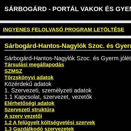
SÁRBOGÁRD - PORTÁL VAKOK ÉS 
INGYENES FELOLVASÓ PROGRAM LETÖLTÉSE
Sárbogárd-Hantos-Nagylók Szoc. és Gyerm
Sárbogárd-Hantos-Nagylók Szoc. és Gyerm.jólét
Társulási megállapodás
SZMSZ
Törzskönyvi adatok
Közérdekű adatok
1. Szervezeti, személyzeti adatok
1.1 Kapcsolat, szervezet, vezetők
Elérhetőségi adatok
Szervezeti struktúra
A szerv vezetői
1.2 A felügyelt költségvetési szervek
1.3 Gazdálkodó szervezetek