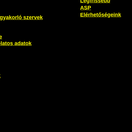
Legfrissebb
ASP
Elérhetőségeink
t gyakorló szervek
e
olatos adatok
k