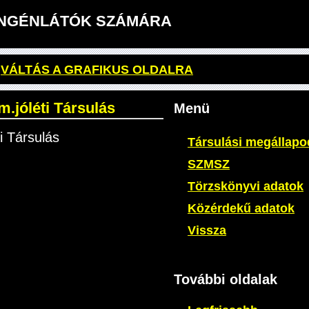
GYENGÉNLÁTÓK SZÁMÁRA
VÁLTÁS A GRAFIKUS OLDALRA
.jóléti Társulás
Menü
i Társulás
Társulási megállap
SZMSZ
Törzskönyvi adatok
Közérdekű adatok
Vissza
További oldalak