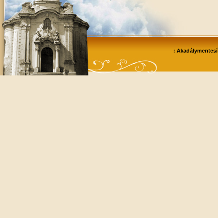
: Akadálymentesít