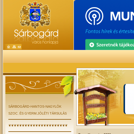
SÁRBOGÁRD-HANTOS-NAGYLÓK
SZOC. ÉS GYERM.JÓLÉTI TÁRSULÁS
❦❦❦❦❦❦❦❦❦❦❦❦❦❦❦❦❦❦❦❦❦❦