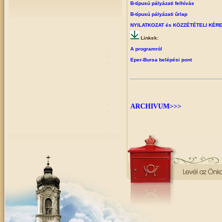
B-típusú pályázati felhívás
B-típusú pályázati űrlap
NYILATKOZAT és KÖZZÉTÉTELI KÉR
Linkek:
A programról
Eper-Bursa belépési pont
ARCHIVUM>>>