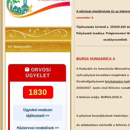
A pályázat rögzítésének és az önkorm
november 4.
Tájékoztatás kérhető a 25/520-260 te
Pályázatok leadása: Polgármesteri 
osztályvezetőnél.
Eü. tájékoztatók
BURSA HUNGARICA A
A Kulturális és Innovációs Minisztér
🏥 ORVOSI
ÜGYELET
nyílt pályázat keretében meghirdeti 
Ösztöndíjpályázatot
felsőoktatási ha
2026/2027. tanév első félévére vonat
1830
A felhívás kódja: BURSA-2026-A
Ügyeleti rendszer
tájékoztató >>
A pályázat benyújtásának határideje:
Az alábbiakban elérhetők a felhívás é
Háziorvosi rendelések >>