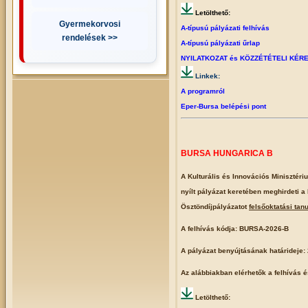
Letölthető:
Gyermekorvosi
A-típusú pályázati felhívás
rendelések >>
A-típusú pályázati űrlap
NYILATKOZAT és KÖZZÉTÉTELI KÉR
Linkek:
A programról
Eper-Bursa belépési pont
BURSA HUNGARICA B
A Kulturális és Innovációs Minisztér
nyílt pályázat keretében meghirdeti 
Ösztöndíjpályázatot
felsőoktatási tan
A felhívás kódja: BURSA-2026-B
A pályázat benyújtásának határideje:
Az alábbiakban elérhetők a felhívás é
Letölthető: