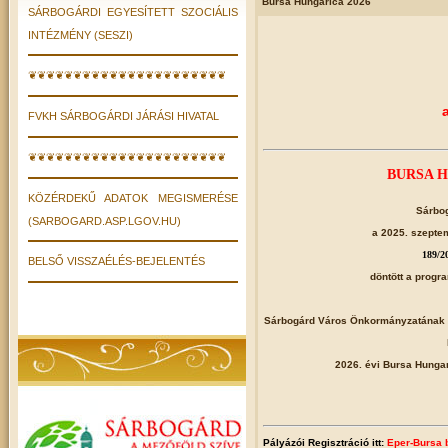
Bursa Hungarica 2026
SÁRBOGÁRDI EGYESÍTETT SZOCIÁLIS
INTÉZMÉNY (SESZI)
❦❦❦❦❦❦❦❦❦❦❦❦❦❦❦❦❦❦❦❦❦❦
FVKH SÁRBOGÁRDI JÁRÁSI HIVATAL
❦❦❦❦❦❦❦❦❦❦❦❦❦❦❦❦❦❦❦❦❦❦
BURSA H
KÖZÉRDEKŰ ADATOK MEGISMERÉSE
Sárbo
(SARBOGARD.ASP.LGOV.HU)
a 2025. szeptem
189/20
BELSŐ VISSZAÉLÉS-BEJELENTÉS
döntött a progr
Sárbogárd Város Önkormányzatának Ok
2026. évi Bursa Hunga
Pályázói Regisztráció itt:
Eper-Bursa 