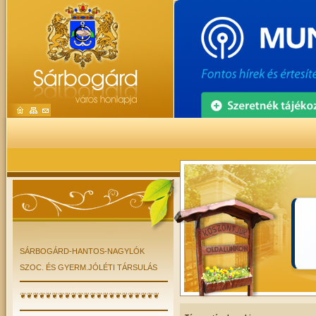
SÁRBOGÁRD-HANTOS-NAGYLÓK
SZOC. ÉS GYERM.JÓLÉTI TÁRSULÁS
❦❦❦❦❦❦❦❦❦❦❦❦❦❦❦❦❦❦❦❦❦❦