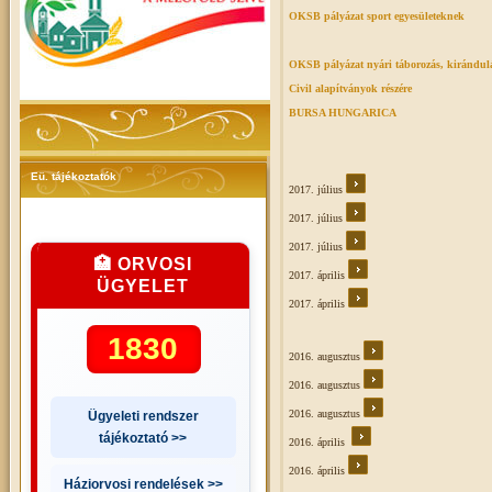
OKSB pályázat sport egyesületeknek
OKSB pályázat nyári táborozás, kirándul
Civil alapítványok részére
BURSA HUNGARICA
Eü. tájékoztatók
2017. július
2017. július
2017. július
🏥 ORVOSI
2017. április
ÜGYELET
2017. április
1830
2016. augusztus
2016. augusztus
2016. augusztus
Ügyeleti rendszer
tájékoztató >>
2016. április
2016. április
Háziorvosi rendelések >>