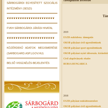
Támogatások archivum
SÁRBOGÁRDI EGYESÍTETT SZOCIÁLIS
INTÉZMÉNY (SESZI)
Tám
❦❦❦❦❦❦❦❦❦❦❦❦❦❦❦❦❦❦❦❦❦❦
FVKH SÁRBOGÁRDI JÁRÁSI HIVATAL
2019
ESZB eszközbesz. támogatás
❦❦❦❦❦❦❦❦❦❦❦❦❦❦❦❦❦❦❦❦❦❦
OKSB pályázat civil egyesületeknek
KÖZÉRDEKŰ ADATOK MEGISMERÉSE
OKSB pályázat sport egyesületeknek
(SARBOGARD.ASP.LGOV.HU)
OKSB pályázat nyári táborozás, kirándul
Civil alapítványok részére
BELSŐ VISSZAÉLÉS-BEJELENTÉS
BURSA HUNGARICA
2018
ESZB pályázat eszközbeszerzésre
OKSB pályázat civil egyesületeknek